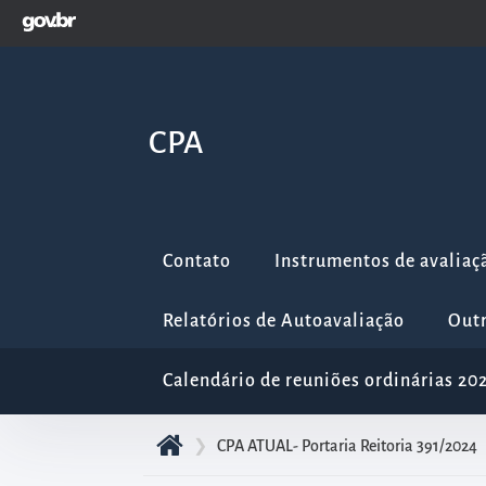
GOVBR
Pular
para
o
início
CPA
do
conteúdo
principal
da
Contato
Instrumentos de avaliaç
página
Acessar
Relatórios de Autoavaliação
Out
diretamente
o
Calendário de reuniões ordinárias 20
menu
principal
❯
CPA ATUAL- Portaria Reitoria 391/2024
Acessar