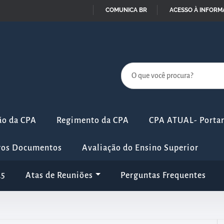
COMUNICA BR
ACESSO À INFOR
IR
PARA
O
CONTEÚDO
ão da CPA
Regimento da CPA
CPA ATUAL- Portari
ros Documentos
Avaliação do Ensino Superior
25
Atas de Reuniões
Perguntas Frequentes