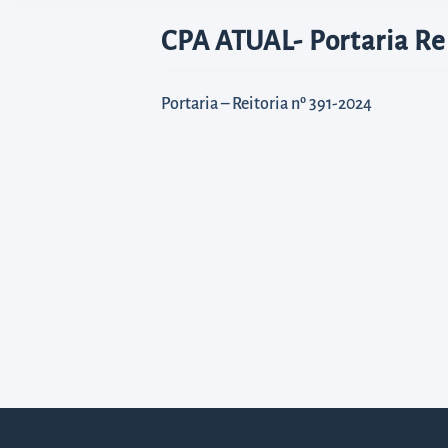
diretamente
à
CPA ATUAL- Portaria Rei
área
para
Portaria – Reitoria nº 391-2024
realizar
buscas
internas
Acessar
diretamente
as
informações
postas
no
rodapé