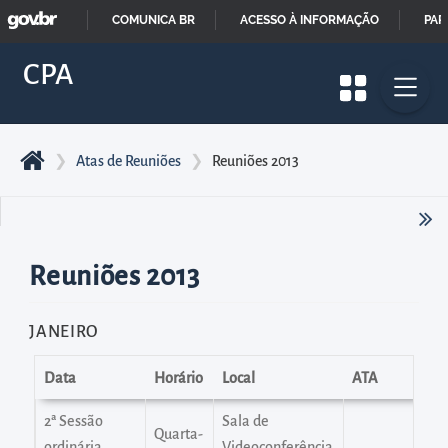
GOVBR
Pular
COMUNICA BR
ACESSO À INFORMAÇÃO
PAR
para
IR
CPA
o
PARA
início
O
do
CONTEÚDO
conteúdo
❯
Atas de Reuniões
❯
Reuniões 2013
principal
da
página
Reuniões 2013
Acessar
diretamente
JANEIRO
o
menu
Data
Horário
Local
ATA
principal
Acessar
2ª Sessão
Sala de
Quarta-
ordinária
Videoconferência