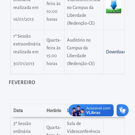
diretamente
feira às
realizada em
no Campus da
à
10:00
Liberdade
área
horas
16/01/2013
(Redenção-CE)
para
realizar
1ª Sessão
Quarta-
Auditório no
buscas
extraordinária
feira às
Campus da
realizada em
Download
internas
15:00
Liberdade
Acessar
horas
(Redenção-CE)
30/01/2013
diretamente
as
FEVEREIRO
informações
postas
no
Data
Horário
Local
ATA
rodapé
3ª Sessão
Sala de
Quarta-
ordinária
Videoconferência