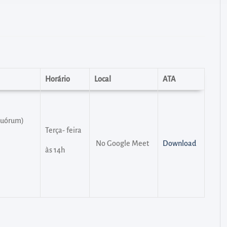
Horário
Local
ATA
 quórum)
Terça- feira
No Google Meet
Download
às 14h