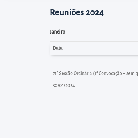
diretamente
à
Reuniões 2024
área
para
Janeiro
realizar
buscas
Data
internas
Acessar
diretamente
71ª Sessão Ordinária (1ª Convocação – sem
as
30/01/2024
informações
postas
no
rodapé