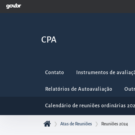
GOVBR
Pular
para
o
início
CPA
do
conteúdo
principal
da
Contato
Instrumentos de avaliaç
página
Acessar
Relatórios de Autoavaliação
Out
diretamente
o
Calendário de reuniões ordinárias 20
menu
principal
❯
Atas de Reuniões
❯
Reuniões 2024
Acessar