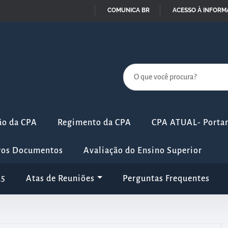
COMUNICA BR
ACESSO À INFOR
IR
PARA
O
CONTEÚDO
ão da CPA
Regimento da CPA
CPA ATUAL- Portari
ros Documentos
Avaliação do Ensino Superior
25
Atas de Reuniões
Perguntas Frequentes